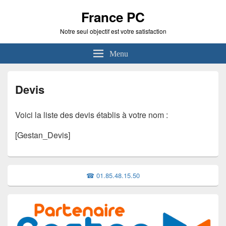
France PC
Notre seul objectif est votre satisfaction
Menu
Devis
Voici la liste des devis établis à votre nom :
[Gestan_Devis]
Zone
☎ 01.85.48.15.50
principale
de
widget
pour
la
barre