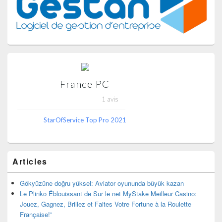
latérale
France PC
1 avis
StarOfService Top Pro 2021
Articles
Gökyüzüne doğru yüksel: Aviator oyununda büyük kazan
Le Plinko Éblouissant de Sur le net MyStake Meilleur Casino:
Jouez, Gagnez, Brillez et Faites Votre Fortune à la Roulette
Française!”