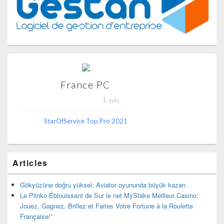
latérale
France PC
1 avis
StarOfService Top Pro 2021
Articles
Gökyüzüne doğru yüksel: Aviator oyununda büyük kazan
Le Plinko Éblouissant de Sur le net MyStake Meilleur Casino:
Jouez, Gagnez, Brillez et Faites Votre Fortune à la Roulette
Française!”