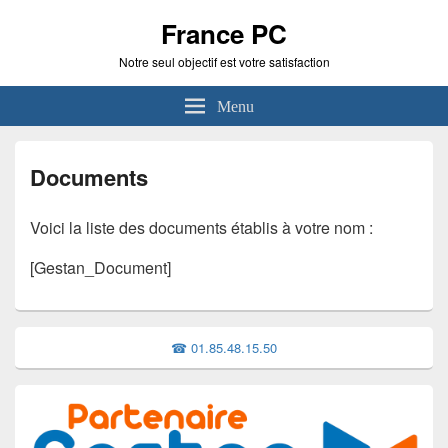
France PC
Notre seul objectif est votre satisfaction
Menu
Documents
Voici la liste des documents établis à votre nom :
[Gestan_Document]
Zone
☎ 01.85.48.15.50
principale
de
widget
pour
la
barre