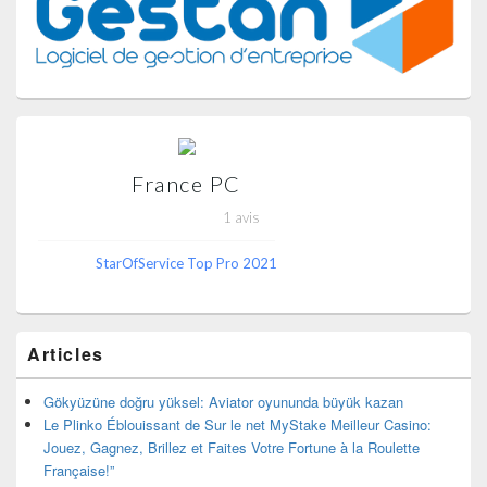
latérale
France PC
1 avis
StarOfService Top Pro 2021
Articles
Gökyüzüne doğru yüksel: Aviator oyununda büyük kazan
Le Plinko Éblouissant de Sur le net MyStake Meilleur Casino:
Jouez, Gagnez, Brillez et Faites Votre Fortune à la Roulette
Française!”