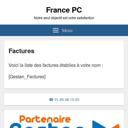
France PC
Notre seul objectif est votre satisfaction
Menu
Factures
Voici la liste des factures établies à votre nom :
[Gestan_Factures]
Zone
☎ 01.85.48.15.50
principale
de
widget
pour
la
barre