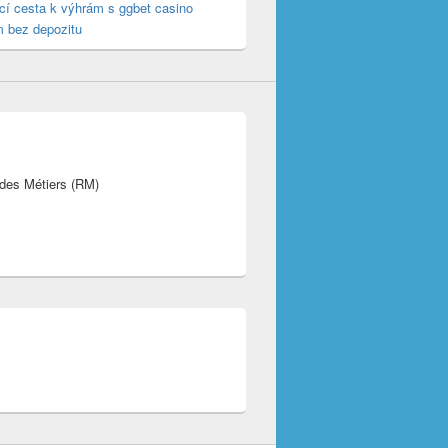
cí cesta k výhrám s ggbet casino
 bez depozitu
 des Métiers (RM)