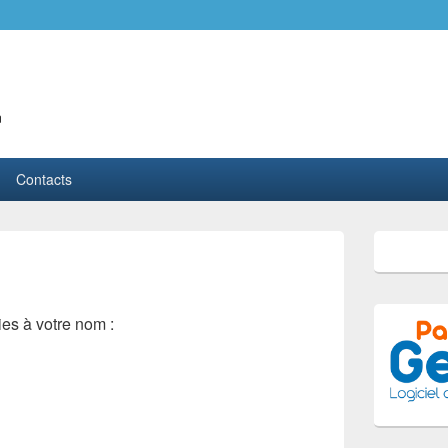
n
Contacts
Zone
principale
de
widget
pour
lies à votre nom :
la
barre
latérale