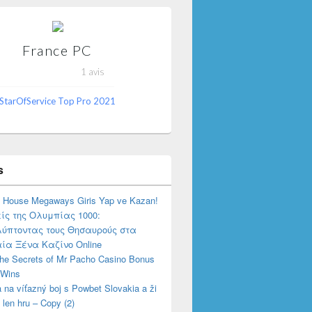
France PC
1 avis
StarOfService Top Pro 2021
s
 House Megaways Giris Yap ve Kazan!
ίς της Ολυμπίας 1000:
ύπτοντας τους Θησαυρούς στα
ία Ξένα Καζίνο Online
the Secrets of Mr Pacho Casino Bonus
 Wins
 na víťazný boj s Powbet Slovakia a ži
 len hru – Copy (2)