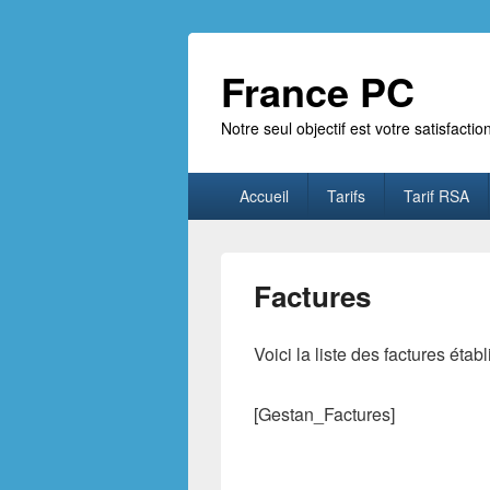
France PC
Notre seul objectif est votre satisfactio
Menu
Accueil
Tarifs
Tarif RSA
principal
Factures
Voici la liste des factures étab
[Gestan_Factures]