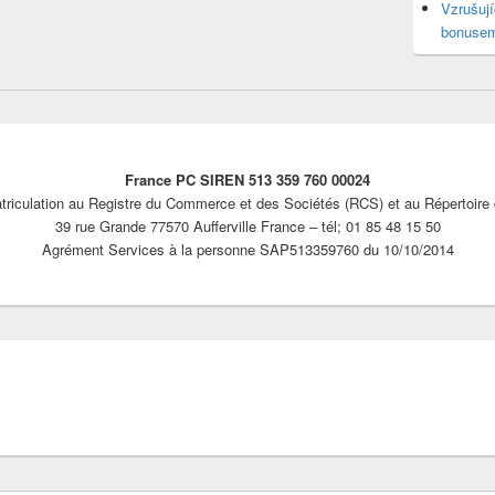
Vzrušují
bonusem
France PC SIREN 513 359 760 00024
riculation au Registre du Commerce et des Sociétés (RCS) et au Répertoire
39 rue Grande 77570 Aufferville France – tél; 01 85 48 15 50
Agrément Services à la personne SAP513359760 du 10/10/2014