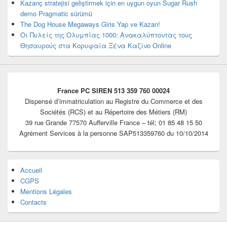
Kazanç stratejisi geliştirmek için en uygun oyun Sugar Rush
demo Pragmatic sürümü
The Dog House Megaways Giris Yap ve Kazan!
Οι Πυλείς της Ολυμπίας 1000: Ανακαλύπτοντας τους
Θησαυρούς στα Κορυφαία Ξένα Καζίνο Online
France PC SIREN 513 359 760 00024
Dispensé d’immatriculation au Registre du Commerce et des
Sociétés (RCS) et au Répertoire des Métiers (RM)
39 rue Grande 77570 Aufferville France – tél; 01 85 48 15 50
Agrément Services à la personne SAP513359760 du 10/10/2014
Accueil
CGPS
Mentions Légales
Contacts