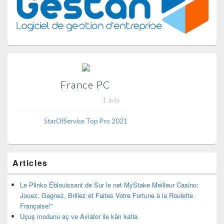
latérale
France PC
1 avis
StarOfService Top Pro 2021
Articles
Le Plinko Éblouissant de Sur le net MyStake Meilleur Casino:
Jouez, Gagnez, Brillez et Faites Votre Fortune à la Roulette
Française!”
Uçuş modunu aç ve Aviator ile kârı katla