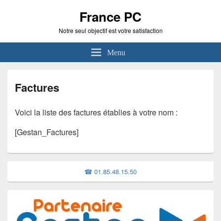
France PC
Notre seul objectif est votre satisfaction
Menu
Factures
Voici la liste des factures établies à votre nom :
[Gestan_Factures]
Zone
☎ 01.85.48.15.50
principale
de
widget
pour
la
barre