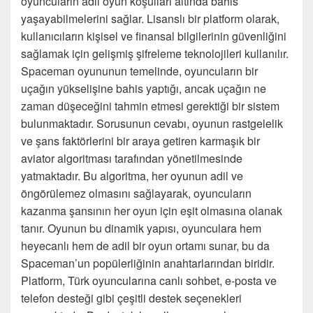
oyuncuların adil oyun koşulları altında bahis
yaşayabilmelerini sağlar. Lisanslı bir platform olarak,
kullanıcıların kişisel ve finansal bilgilerinin güvenliğini
sağlamak için gelişmiş şifreleme teknolojileri kullanılır.
Spaceman oyununun temelinde, oyuncuların bir
uçağın yükselişine bahis yaptığı, ancak uçağın ne
zaman düşeceğini tahmin etmesi gerektiği bir sistem
bulunmaktadır. Sorusunun cevabı, oyunun rastgelelik
ve şans faktörlerini bir araya getiren karmaşık bir
aviator algoritması tarafından yönetilmesinde
yatmaktadır. Bu algoritma, her oyunun adil ve
öngörülemez olmasını sağlayarak, oyuncuların
kazanma şansının her oyun için eşit olmasına olanak
tanır. Oyunun bu dinamik yapısı, oyunculara hem
heyecanlı hem de adil bir oyun ortamı sunar, bu da
Spaceman’un popülerliğinin anahtarlarından biridir.
Platform, Türk oyuncularına canlı sohbet, e-posta ve
telefon desteği gibi çeşitli destek seçenekleri