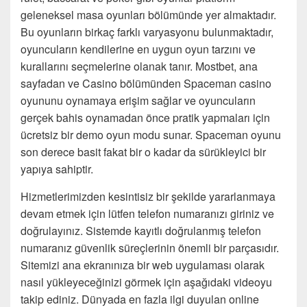
geleneksel masa oyunları bölümünde yer almaktadır.
Bu oyunların birkaç farklı varyasyonu bulunmaktadır,
oyuncuların kendilerine en uygun oyun tarzını ve
kurallarını seçmelerine olanak tanır. Mostbet, ana
sayfadan ve Casino bölümünden Spaceman casino
oyununu oynamaya erişim sağlar ve oyuncuların
gerçek bahis oynamadan önce pratik yapmaları için
ücretsiz bir demo oyun modu sunar. Spaceman oyunu
son derece basit fakat bir o kadar da sürükleyici bir
yapıya sahiptir.
Hizmetlerimizden kesintisiz bir şekilde yararlanmaya
devam etmek için lütfen telefon numaranızı giriniz ve
doğrulayınız. Sistemde kayıtlı doğrulanmış telefon
numaranız güvenlik süreçlerinin önemli bir parçasıdır.
Sitemizi ana ekranınıza bir web uygulaması olarak
nasıl yükleyeceğinizi görmek için aşağıdaki videoyu
takip ediniz. Dünyada en fazla ilgi duyulan online