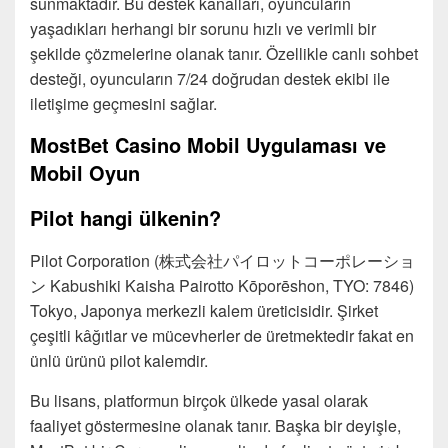
sunmaktadır. Bu destek kanalları, oyuncuların
yaşadıkları herhangi bir sorunu hızlı ve verimli bir
şekilde çözmelerine olanak tanır. Özellikle canlı sohbet
desteği, oyuncuların 7/24 doğrudan destek ekibi ile
iletişime geçmesini sağlar.
MostBet Casino Mobil Uygulaması ve
Mobil Oyun
Pilot hangi ülkenin?
Pilot Corporation (株式会社パイロットコーポレーショ
ン Kabushiki Kaisha Pairotto Kōporēshon, TYO: 7846)
Tokyo, Japonya merkezli kalem üreticisidir. Şirket
çeşitli kâğıtlar ve mücevherler de üretmektedir fakat en
ünlü ürünü pilot kalemdir.
Bu lisans, platformun birçok ülkede yasal olarak
faaliyet göstermesine olanak tanır. Başka bir deyişle,