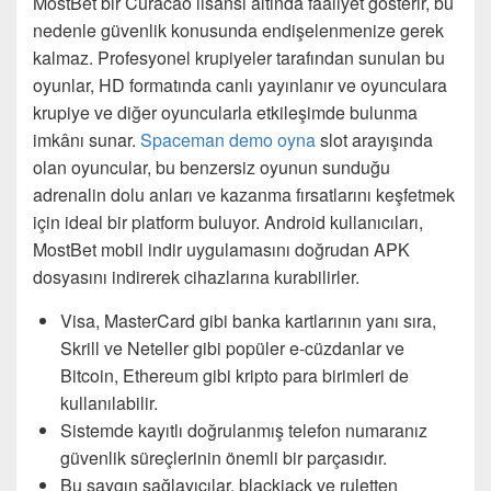
MostBet bir Curacao lisansı altında faaliyet gösterir, bu
nedenle güvenlik konusunda endişelenmenize gerek
kalmaz. Profesyonel krupiyeler tarafından sunulan bu
oyunlar, HD formatında canlı yayınlanır ve oyunculara
krupiye ve diğer oyuncularla etkileşimde bulunma
imkânı sunar.
Spaceman demo oyna
slot arayışında
olan oyuncular, bu benzersiz oyunun sunduğu
adrenalin dolu anları ve kazanma fırsatlarını keşfetmek
için ideal bir platform buluyor. Android kullanıcıları,
MostBet mobil indir uygulamasını doğrudan APK
dosyasını indirerek cihazlarına kurabilirler.
Visa, MasterCard gibi banka kartlarının yanı sıra,
Skrill ve Neteller gibi popüler e-cüzdanlar ve
Bitcoin, Ethereum gibi kripto para birimleri de
kullanılabilir.
Sistemde kayıtlı doğrulanmış telefon numaranız
güvenlik süreçlerinin önemli bir parçasıdır.
Bu saygın sağlayıcılar, blackjack ve ruletten