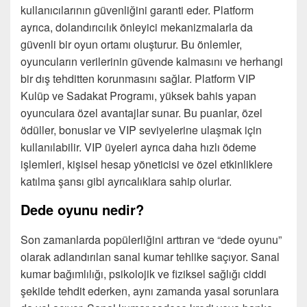
kullanıcılarının güvenliğini garanti eder. Platform
ayrıca, dolandırıcılık önleyici mekanizmalarla da
güvenli bir oyun ortamı oluşturur. Bu önlemler,
oyuncuların verilerinin güvende kalmasını ve herhangi
bir dış tehditten korunmasını sağlar. Platform VIP
Kulüp ve Sadakat Programı, yüksek bahis yapan
oyunculara özel avantajlar sunar. Bu puanlar, özel
ödüller, bonuslar ve VIP seviyelerine ulaşmak için
kullanılabilir. VIP üyeleri ayrıca daha hızlı ödeme
işlemleri, kişisel hesap yöneticisi ve özel etkinliklere
katılma şansı gibi ayrıcalıklara sahip olurlar.
Dede oyunu nedir?
Son zamanlarda popülerliğini arttıran ve “dede oyunu”
olarak adlandırılan sanal kumar tehlike saçıyor. Sanal
kumar bağımlılığı, psikolojik ve fiziksel sağlığı ciddi
şekilde tehdit ederken, aynı zamanda yasal sorunlara