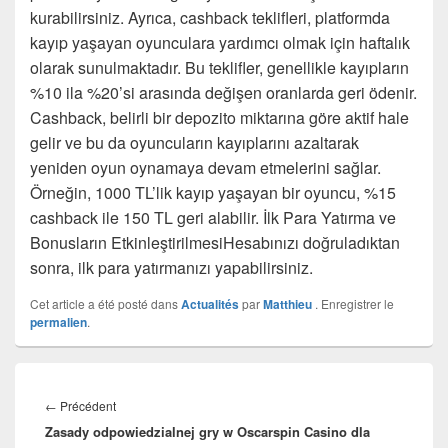
kurabilirsiniz. Ayrıca, cashback teklifleri, platformda
kayıp yaşayan oyunculara yardımcı olmak için haftalık
olarak sunulmaktadır. Bu teklifler, genellikle kayıpların
%10 ila %20’si arasında değişen oranlarda geri ödenir.
Cashback, belirli bir depozito miktarına göre aktif hale
gelir ve bu da oyuncuların kayıplarını azaltarak
yeniden oyun oynamaya devam etmelerini sağlar.
Örneğin, 1000 TL’lik kayıp yaşayan bir oyuncu, %15
cashback ile 150 TL geri alabilir. İlk Para Yatırma ve
Bonusların EtkinleştirilmesiHesabınızı doğruladıktan
sonra, ilk para yatırmanızı yapabilirsiniz.
Cet article a été posté dans
Actualités
par
Matthieu
. Enregistrer le
permalien
.
Navigation
de
Article
←
Précédent
l’article
Zasady odpowiedzialnej gry w Oscarspin Casino dla
précédent :