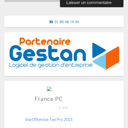
Zone
principale
de
☎ 01.85.48.15.50
widget
pour
la
barre
latérale
France PC
1 avis
StarOfService Top Pro 2021