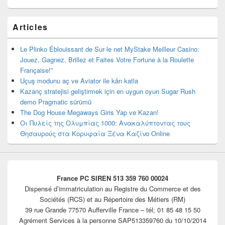
Articles
Le Plinko Éblouissant de Sur le net MyStake Meilleur Casino:
Jouez, Gagnez, Brillez et Faites Votre Fortune à la Roulette
Française!”
Uçuş modunu aç ve Aviator ile kârı katla
Kazanç stratejisi geliştirmek için en uygun oyun Sugar Rush
demo Pragmatic sürümü
The Dog House Megaways Giris Yap ve Kazan!
Οι Πυλείς της Ολυμπίας 1000: Ανακαλύπτοντας τους
Θησαυρούς στα Κορυφαία Ξένα Καζίνο Online
France PC SIREN 513 359 760 00024
Dispensé d’immatriculation au Registre du Commerce et des
Sociétés (RCS) et au Répertoire des Métiers (RM)
39 rue Grande 77570 Aufferville France – tél; 01 85 48 15 50
Agrément Services à la personne SAP513359760 du 10/10/2014