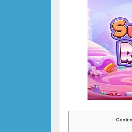
Conten