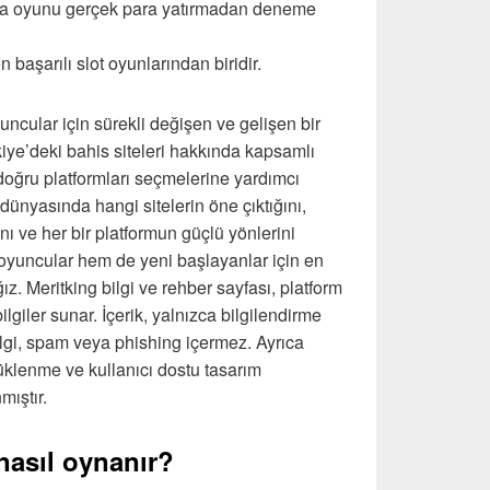
a oyunu gerçek para yatırmadan deneme
 başarılı slot oyunlarından biridir.
uncular için sürekli değişen ve gelişen bir
iye’deki bahis siteleri hakkında kapsamlı
n doğru platformları seçmelerine yardımcı
ünyasında hangi sitelerin öne çıktığını,
ı ve her bir platformun güçlü yönlerini
yuncular hem de yeni başlayanlar için en
ız. Meritking bilgi ve rehber sayfası, platform
giler sunar. İçerik, yalnızca bilgilendirme
bilgi, spam veya phishing içermez. Ayrıca
yüklenme ve kullanıcı dostu tasarım
mıştır.
asıl oynanır?