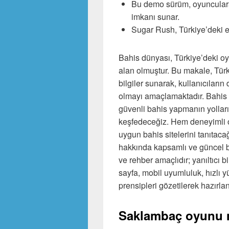
Bu demo sürüm, oyuncular
imkanı sunar.
Sugar Rush, Türkiye’deki en
Bahis dünyası, Türkiye’deki oy
alan olmuştur. Bu makale, Türk
bilgiler sunarak, kullanıcıları
olmayı amaçlamaktadır. Bahis d
güvenli bahis yapmanın yolların
keşfedeceğiz. Hem deneyimli o
uygun bahis sitelerini tanıtacağ
hakkında kapsamlı ve güncel bil
ve rehber amaçlıdır; yanıltıcı 
sayfa, mobil uyumluluk, hızlı 
prensipleri gözetilerek hazırlan
Saklambaç oyunu n