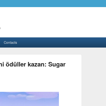
n
Contacts
i ödüller kazan: Sugar