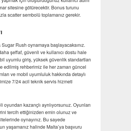
ş yapmak için oluşturduğunuz kullanıcı adını
mar sitesine götürecektir. Bonus turunu
azla scatter sembolü toplamanız gerekir.
ı
nra Sugar Rush oynamaya başlayacaksınız.
aha şeffaf, güvenli ve kullanıcı dostu hale
il uyumlu giriş, yüksek güvenlik standartları
ze edilmiş rehberimiz ile her zaman güncel
ımları ve mobil uyumluluk hakkında detaylı
imize 7/24 acil teknik servis hizmeti
i oyundan kazançlı ayrılıyorsunuz. Oyunları
ini tercih ettiğinizden emin olunuz ve
 sitelerinde oynayınız. Bu sayede
orun yaşamanız halinde Malta’ya başvuru