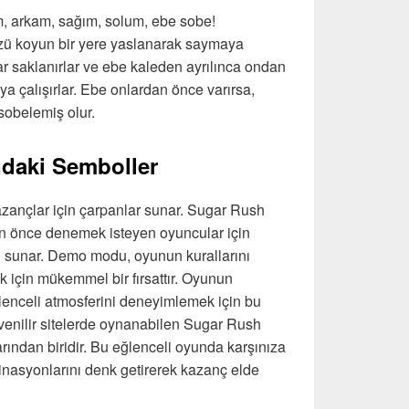
 arkam, sağım, solum, ebe sobe!
üzü koyun bir yere yaslanarak saymaya
ar saklanırlar ve ebe kaleden ayrılınca ondan
 çalışırlar. Ebe onlardan önce varırsa,
 sobelemiş olur.
daki Semboller
zançlar için çarpanlar sunar. Sugar Rush
n önce denemek isteyen oyuncular için
 sunar. Demo modu, oyunun kurallarını
k için mükemmel bir fırsattır. Oyunun
lenceli atmosferini deneyimlemek için bu
üvenilir sitelerde oynanabilen Sugar Rush
rından biridir. Bu eğlenceli oyunda karşınıza
inasyonlarını denk getirerek kazanç elde