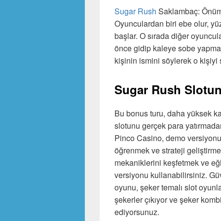
Sugar Rush
Saklambaç: Önüm,
Oyunculardan biri ebe olur, y
başlar. O sırada diğer oyuncul
önce gidip kaleye sobe yapmaya
kişinin ismini söylerek o kişiyi
Sugar Rush Slotun
Bu bonus turu, daha yüksek ka
slotunu gerçek para yatırmada
Pinco Casino, demo versiyonu
öğrenmek ve strateji geliştirme
mekaniklerini keşfetmek ve eğ
versiyonu kullanabilirsiniz. G
oyunu, şeker temalı slot oyunla
şekerler çıkıyor ve şeker komb
ediyorsunuz.