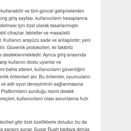
e kullanabilir ve tüm güncel gelişmelerden
ing giriş sayfası, kullanıcıların hesaplarına
şebilmesi için özel olarak tasarlanmıştır.
il cihazlar, tabletler ve masaüstü
. Kullanıcı arayüzü sade ve anlaşılırdır; yeni
ir. Güvenlik protokolleri, iki faktörlü
 desteklenmektedir. Ayrıca giriş sırasında
rşı kullanıcı dostu uyarılar ve
 bahis siteleri, kullanıcıların güvenliğini
nlik önlemleri alır. Bu önlemler, oyuncuların
na ve adil oyun deneyiminin sağlanmasına
rir. Platformların sunduğu resmi destek
reçleri, kullanıcıların olası sorunlarına hızlı
olleri gibi özel özelliklerle doludur, bu da
rma şansını sunar. Sugar Rush bedava dönüş