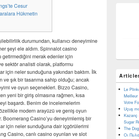
ngs’te Cesur
aralara Hükmetin
şilebilirliik durumundan, kullanıcı deneyimine
her şeyi ele aldım. Spinnalot casino
p getirmediğini merak edenler için
 sektör analisti olarak, platformu
r için neler sunduğuna yakından baktım. İlk
Article
 ve şık bir tasarıma sahip olduğu; ancak
neyimi ve oyun seçenekleri. Bizzo Casino,
Le Plink
n yeni bir giriş olmasına rağmen, kısa
Meilleur
Votre Fo
meyi başardı. Benim de incelemelerim
Uçuş mod
 özellikle modern arayüzü ve geniş oyun
Kazanç s
or. Boomerang Casino’yu deneyimlemiş bir
Sugar R
r için neler sunduğuna dair içgörülerimi
The Dog
g Casino, canlı casino oyunları ve slot
Οι Πυλε