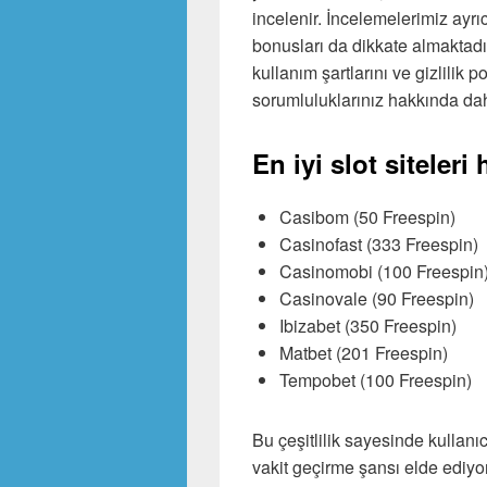
incelenir. İncelemelerimiz ayr
bonusları da dikkate almaktadı
kullanım şartlarını ve gizlilik p
sorumluluklarınız hakkında daha
En iyi slot siteleri
Casibom (50 Freespin)
Casinofast (333 Freespin)
Casinomobi (100 Freespin
Casinovale (90 Freespin)
Ibizabet (350 Freespin)
Matbet (201 Freespin)
Tempobet (100 Freespin)
Bu çeşitlilik sayesinde kullanı
vakit geçirme şansı elde ediyo