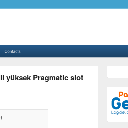
n
Contacts
Zone
principale
i yüksek Pragmatic slot
de
widget
pour
la
barre
latérale
t